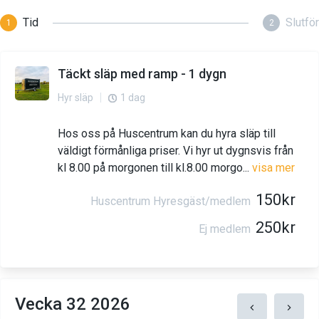
Tid
Slutför
1
2
Täckt släp med ramp - 1 dygn
1 dag
Hyr släp
Hos oss på Huscentrum kan du hyra släp till
väldigt förmånliga priser. Vi hyr ut dygnsvis från
kl 8.00 på morgonen till kl.8.00 morgo
...
visa mer
150kr
Huscentrum Hyresgäst/medlem
250kr
Ej medlem
Vecka 32 2026