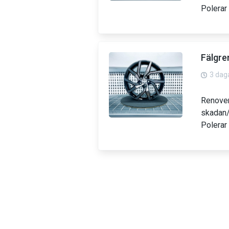
Polerar 
Fälgre
3 dag
Renover
skadan/
Polerar 