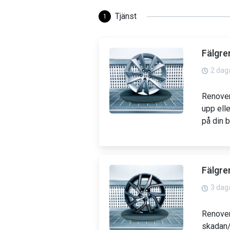
Tjänst
1
Fälgre
2 dag
Renover
upp ell
på din b
Fälgre
3 dag
Renover
skadan/