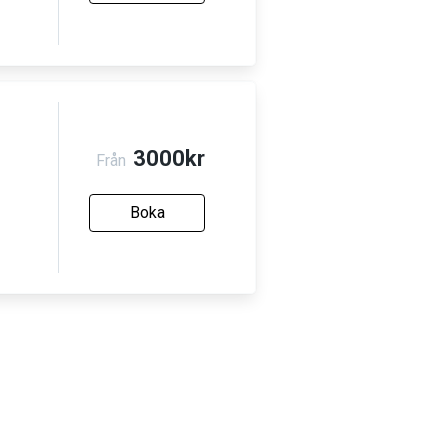
3000kr
Från
Boka