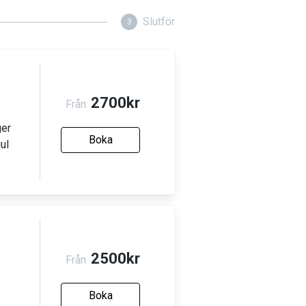
Slutför
3
2700kr
Från
ger
Boka
ul
2500kr
Från
Boka