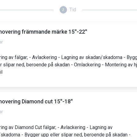
Tid
2
novering främmande märke 15''-22''
ar
ing av fälgar; - Avlackering - Lagning av skadan/skadorna - Byg
er slipar ned, beroende på skadan - Omlackering - Montering av hj
il
novering Diamond cut 15''-18''
ar
ing av Diamond Cut fälgar; - Avlackering - Lagning av
skadorna - Bygger upp eller slipar ned, beroende på skadan -